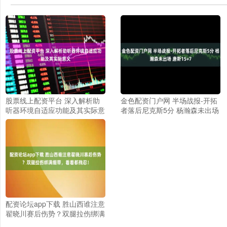
股票线上配资平台 深入解析助
金色配资门户网 半场战报-开拓
听器环境自适应功能及其实际意
者落后尼克斯5分 杨瀚森未出场
义
唐斯15+7
配资论坛app下载 胜山西谁注意
翟晓川赛后伤势？双腿拉伤绑满
绷带，看着都残忍！