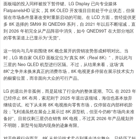
面板端的投入同样被按下暂停键。LG Display 已向专业媒体
FlatpanelsHD 证实，其 8K OLED 开发项目目前处于中止状态，但保
留在市场条件显著改变时重新启动的可能。在 LCD 方面，曾经提供更
多 8K 选择的 SM99 和 QNED99 系列，自 2021 年以后不断缩减，直
到 2026 年初完全从产品阵容中消失，如今 QNED99T 在大部分地区
的零售渠道上已显示为“无货”。
这一转向与几年前围绕 8K 概念展开的营销攻势形成鲜明对比。当
时，LG 将自家 OLED 面板定位为“真实 8K（Real 8K）”，并以此与
三星的 Neo QLED 机型进行区隔。不过，从结果来看，这场“真
8K”之争并未换来真正的消费市场，8K 电视更多停留在展示技术实力
的橱窗位置，而非面向大众的可行产品。
LG 的退出并非孤例，而是延续了行业内的整体退潮。TCL 在 2023 年
已经停止 8K 布局，索尼则于 2025 年退出该领域，海信也基本放弃
继续尝试。松下从未将 8K 电视推向零售市场，仅停留在内部样机阶
段；飞利浦虽然在展会上展示过 8K 原型机，但至今仍称“市场尚未准
备好”。目前仅剩三星仍在销售 8K 电视，不过其 2026 年产品规划并
不明朗，新型号短期内现身的迹象有限。
对于电视行业而言，8K 从前沿技术卖点到逐步淡出舞台，只经历了短