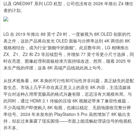
以及 QNED99T 系列 LCD 机型，公司也没有在 2026 年推出 Z4 继任
者的计划。
LG 在 2019 年推出 88 英寸 Z9 时，一度被视为 8K OLED 创新的代
表之作，这款产品将自发光 OLED 面板与分辨率达到 4K 两倍的 8K
规格相结合，成为行业“旗舰中的旗舰”。此后数年间，LG 相继推出
ZX、Z1、Z2 和 Z3 等后续型号，并增加 77 英寸等更小尺寸选择，同
时在亮度、图像处理和面板校准方面持续改进。然而，随着 2025 年
末生产线的停摆，这条 8K 高端产品线就此画上句号。
从技术视角看，8K 本身的可行性和可玩性并非问题，真正缺失的是配
套生态。市场上几乎不存在真正意义上的原生 8K 内容，主流流媒体
平台对这种占用带宽极高的格式兴趣有限，迟迟没有大规模布局。与
此同时，通过 HDMI 2.1 传输的压缩 8K 视频还带来了兼容性难题，
不少高端用户即便购入 8K 电视，也难以稳定、无损地接收完整分辨
率信号。2024 年末发布的 PlayStation 5 Pro 虽然增加了 8K 输出支
持，却反过来暴露了现实困境——市面上能流畅处理该信号的电视机
并不多。