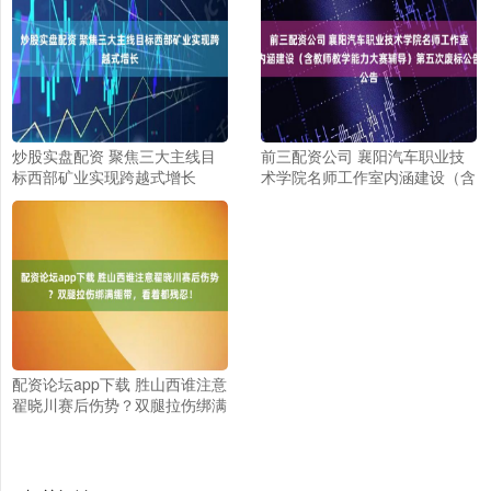
炒股实盘配资 聚焦三大主线目
前三配资公司 襄阳汽车职业技
标西部矿业实现跨越式增长
术学院名师工作室内涵建设（含
教师教学能力大赛辅导）第五次
废标公告
配资论坛app下载 胜山西谁注意
翟晓川赛后伤势？双腿拉伤绑满
绷带，看着都残忍！